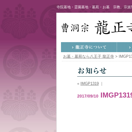
寺院墓地・霊園墓地・墓苑・お墓 宗教、宗派問
お墓・墓苑なら八王子 龍正寺
>
IMGP1
«
IMGP1319
｜
IMGP131
2017/09/10