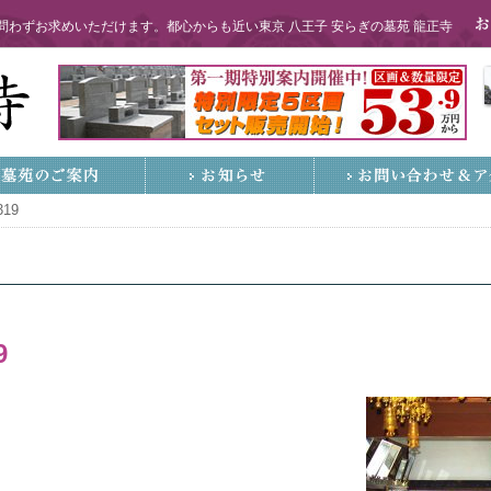
わずお求めいただけます。都心からも近い東京 八王子 安らぎの墓苑 龍正寺
319
9