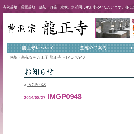
寺院墓地・霊園墓地・墓苑・お墓 宗教、宗派問わずお求めいただけます。都心か
お墓・墓苑なら八王子 龍正寺
>
IMGP0948
«
IMGP0948
｜
IMGP0948
2014/08/27