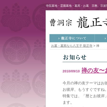
寺院墓地・霊園墓地・墓苑・お墓 宗教、宗派問
お墓・墓苑なら八王子 龍正寺
>
禅
禅の友〜
2010/09/10
今月の禅の友テーマはお
お彼岸、もうすぐですね
特集では、「暦とお彼岸
ます。