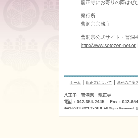
龍正寺にお寄りの際はぜ
発行所
曹洞宗宗務庁
曹洞宗公式サイト・曹洞
http://www.sotozen-net.or.j
ホーム
龍正寺について
墓苑のご案
八王子 曹洞宗 龍正寺
電話：042-654-2445 Fax：042-654
HACHIOUJI ©RYUSYOUJI .All Rights R