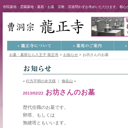
寺院墓地・霊園墓地・墓苑・お墓 宗教、宗派問わずお求めいただけます。都心か
お墓・墓苑なら八王子 龍正寺
>
お知らせ
>
お坊さんのお墓
«
行方不明の弁天様
｜
御岳山
»
お坊さんのお墓
2013/02/22
歴代住職のお墓です。
卵塔、もしくは
無縫塔ともいいます。