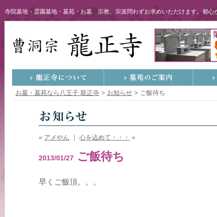
寺院墓地・霊園墓地・墓苑・お墓 宗教、宗派問わずお求めいただけます。都心か
お墓・墓苑なら八王子 龍正寺
>
お知らせ
>
ご飯待ち
«
アメやん
｜
心を込めて・・・
»
ご飯待ち
2013/01/27
早くご飯頂。。。