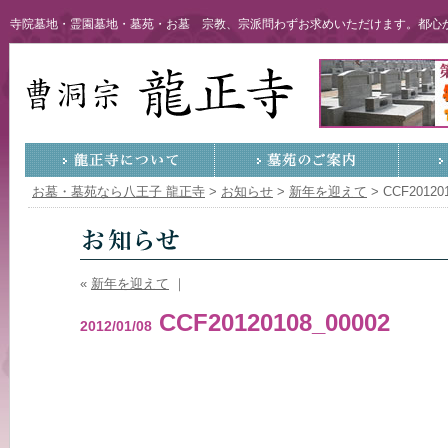
寺院墓地・霊園墓地・墓苑・お墓 宗教、宗派問わずお求めいただけます。都心か
お墓・墓苑なら八王子 龍正寺
>
お知らせ
>
新年を迎えて
>
CCF20120
«
新年を迎えて
｜
CCF20120108_00002
2012/01/08