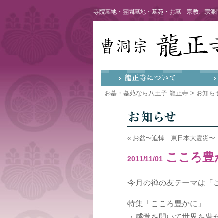
寺院墓地・霊園墓地・墓苑・お墓 宗教、宗派問
お墓・墓苑なら八王子 龍正寺
>
お知ら
«
お盆〜追悼 東日本大震災〜
こころ豊
2011/11/01
今月の禅の友テーマは「
特集「こころ豊かに」
・感覚を開いて世界を豊