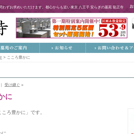
わずお求めいただけます。都心からも近い東京 八王子 安らぎの墓苑 龍正寺
せ
>
こころ豊かに
｜
受け継ぐ
»
かに
こころ豊かに」です。
かに