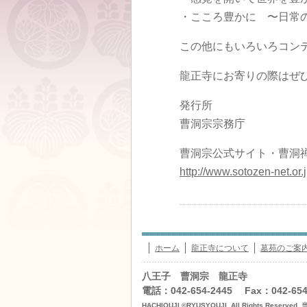
・こころ豊かに 〜日常
この他にもいろいろコン
龍正寺にお寄りの際はぜ
発行所
曹洞宗宗務庁
曹洞宗公式サイト・曹洞
http://www.sotozen-net.or.j
ホーム
龍正寺について
墓苑のご案
八王子 曹洞宗 龍正寺
電話：042-654-2445 Fax：042-654
HACHIOUJI ©RYUSYOUJI .All Rights R