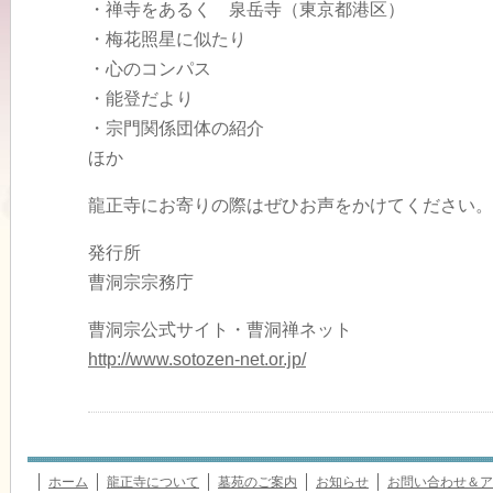
・禅寺をあるく 泉岳寺（東京都港区）
・梅花照星に似たり
・心のコンパス
・能登だより
・宗門関係団体の紹介
ほか
龍正寺にお寄りの際はぜひお声をかけてください。
発行所
曹洞宗宗務庁
曹洞宗公式サイト・曹洞禅ネット
http://www.sotozen-net.or.jp/
ホーム
龍正寺について
墓苑のご案内
お知らせ
お問い合わせ＆ア