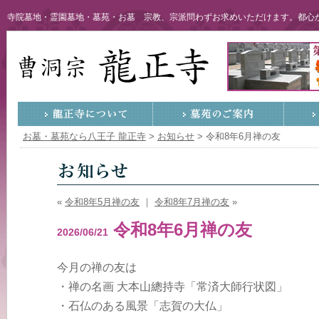
寺院墓地・霊園墓地・墓苑・お墓 宗教、宗派問わずお求めいただけます。都心か
お墓・墓苑なら八王子 龍正寺
>
お知らせ
>
令和8年6月禅の友
«
令和8年5月禅の友
｜
令和8年7月禅の友
»
令和8年6月禅の友
2026/06/21
今月の禅の友は
・禅の名画 大本山總持寺「常済大師行状図」
・石仏のある風景「志賀の大仏」