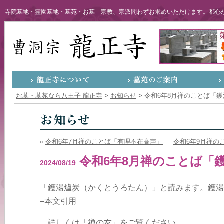
寺院墓地・霊園墓地・墓苑・お墓 宗教、宗派問わずお求めいただけます。都心か
お墓・墓苑なら八王子 龍正寺
>
お知らせ
>
令和6年8月禅のことば「
«
令和6年7月禅のことば「有理不在高声」
｜
令和6年9月禅の
令和6年8月禅のことば「
2024/08/19
「鑊湯爐炭（かくとうろたん）」と読みます。鑊湯
–本文引用
…詳しくは「禅の友」をご覧ください。