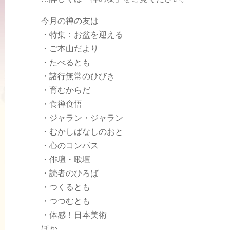
今月の禅の友は
・特集：お盆を迎える
・ご本山だより
・たべるとも
・諸行無常のひびき
・育むからだ
・食禅食悟
・ジャラン・ジャラン
・むかしばなしのおと
・心のコンパス
・俳壇・歌壇
・読者のひろば
・つくるとも
・つつむとも
・体感！日本美術
ほか