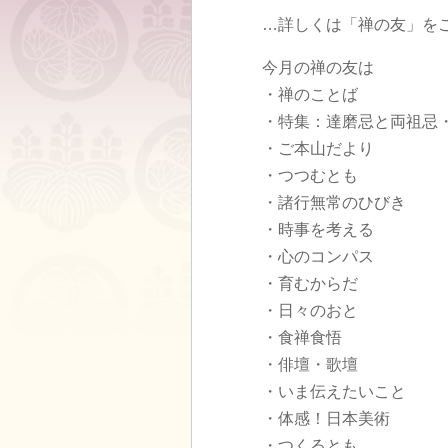
…詳しくは「禅の友」を
今月の禅の友は
・禅のことば
・特集：達磨忌と両祖忌
・ご本山だより
・つつむとも
・諸行無常のひびき
・時事を考える
・心のコンパス
・育むからだ
・日々のおと
・食禅食悟
・俳壇・歌壇
・いま伝えたいこと
・体感！日本美術
・つくるとも