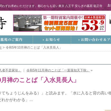
わずお求めいただけます。都心からも近い東京 八王子 安らぎの墓苑 龍正寺
せ
>
令和5年10月禅のことば「入水見長人」
入者不是家珍」
｜
令和5年11月禅のことば「一葉落知天下秋」
»
10月禅のことば「入水見長人」
りてちょうじんをみる）」と読みます。「水に入ると背の高い
だれかがわかる」…