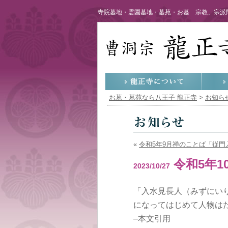
寺院墓地・霊園墓地・墓苑・お墓 宗教、宗派問
お墓・墓苑なら八王子 龍正寺
>
お知ら
«
令和5年9月禅のことば「従門
令和5年
2023/10/27
「入水見長人（みずにい
になってはじめて人物は
–本文引用