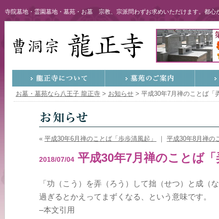
寺院墓地・霊園墓地・墓苑・お墓 宗教、宗派問わずお求めいただけます。都心か
お墓・墓苑なら八王子 龍正寺
>
お知らせ
>
平成30年7月禅のことば「
«
平成30年6月禅のことば「歩歩清風起」
｜
平成30年8月禅の
平成30年7月禅のことば
2018/07/04
「功（こう）を弄（ろう）して拙（せつ）と成（な
過ぎるとかえってまずくなる、という意味です。
–本文引用