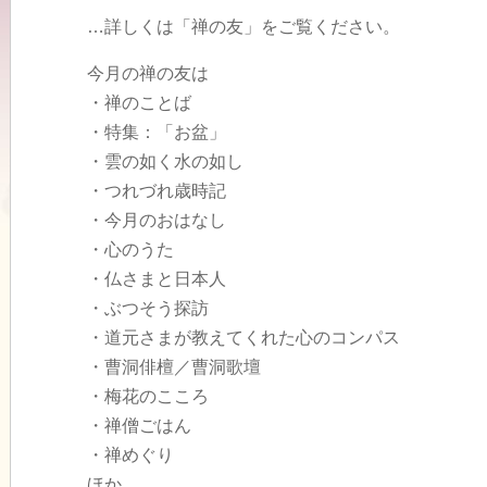
…詳しくは「禅の友」をご覧ください。
今月の禅の友は
・禅のことば
・特集：「お盆」
・雲の如く水の如し
・つれづれ歳時記
・今月のおはなし
・心のうた
・仏さまと日本人
・ぶつそう探訪
・道元さまが教えてくれた心のコンパス
・曹洞俳檀／曹洞歌壇
・梅花のこころ
・禅僧ごはん
・禅めぐり
ほか