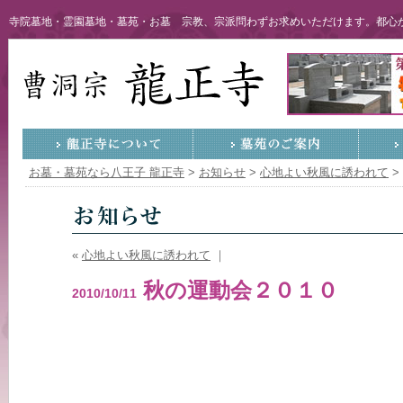
寺院墓地・霊園墓地・墓苑・お墓 宗教、宗派問わずお求めいただけます。都心か
お墓・墓苑なら八王子 龍正寺
>
お知らせ
>
心地よい秋風に誘われて
>
«
心地よい秋風に誘われて
｜
秋の運動会２０１０
2010/10/11