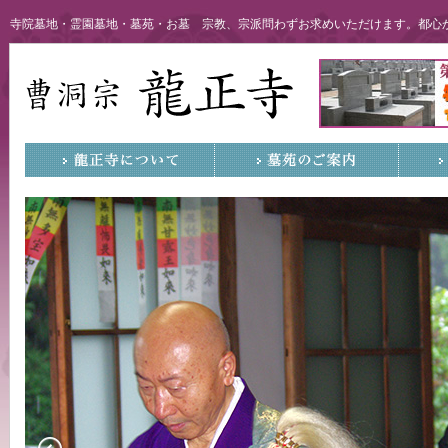
寺院墓地・霊園墓地・墓苑・お墓 宗教、宗派問わずお求めいただけます。都心か