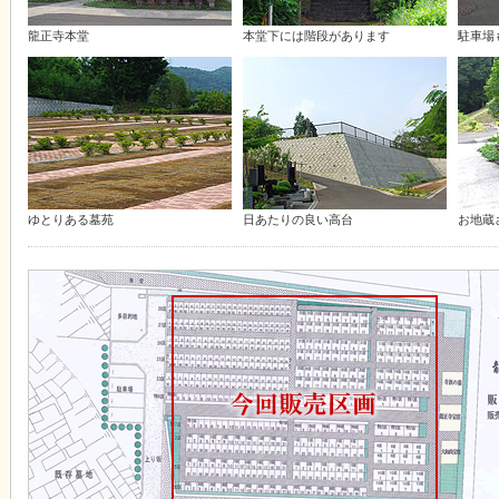
龍正寺本堂
本堂下には階段があります
駐車場
ゆとりある墓苑
日あたりの良い高台
お地蔵